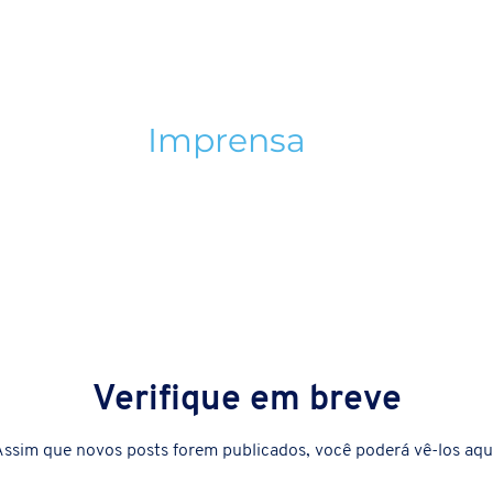
Quem Somos
Política SIG
Notícias
Ouvidoria
Tr
Imprensa
Verifique em breve
ssim que novos posts forem publicados, você poderá vê-los aqu